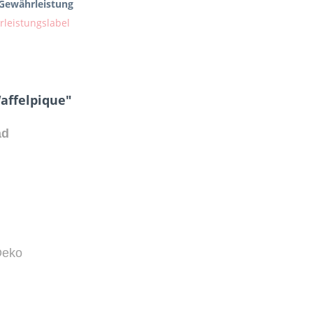
 Gewährleistung
affelpique"
ad
Deko