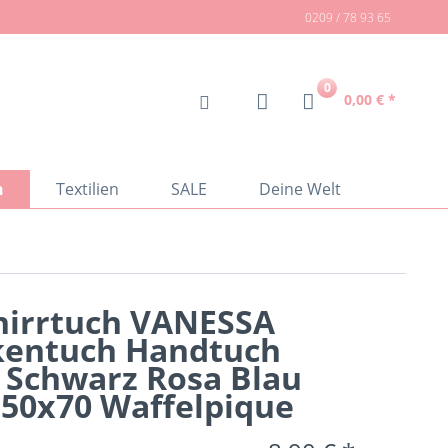
0209 / 78 93 65
0
0,00 € *
n
Textilien
SALE
Deine Welt
hirrtuch VANESSA
kentuch Handtuch
 Schwarz Rosa Blau
 50x70 Waffelpique