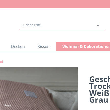
Decken
Kissen
Wohnen & Dekoratione
ad
Gesc
Troc
Weiß
Grau