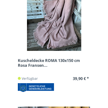
Kuscheldecke ROMA 130x150 cm
Rosa Fransen...
39,90 € *
Verfügbar