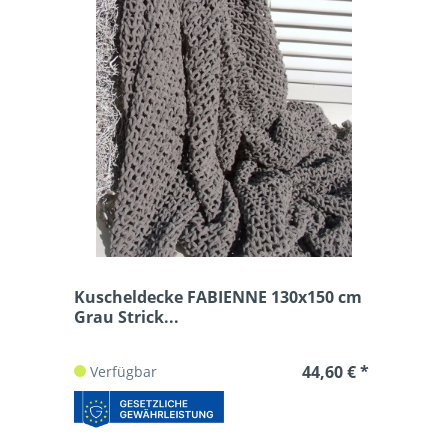
Kuscheldecke FABIENNE 130x150 cm
Grau Strick...
44,60 € *
Verfügbar