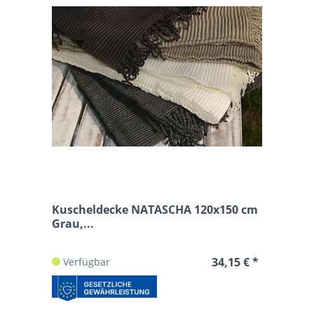
Kuscheldecke NATASCHA 120x150 cm
Grau,...
34,15 € *
Verfügbar