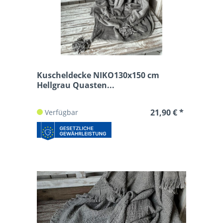
Kuscheldecke NIKO130x150 cm
Hellgrau Quasten...
21,90 € *
Verfügbar