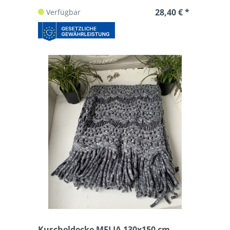
28,40 € *
Verfügbar
Kuscheldecke MELIA 130x150 cm