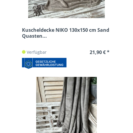
Kuscheldecke NIKO 130x150 cm Sand
Quasten...
21,90 € *
Verfügbar