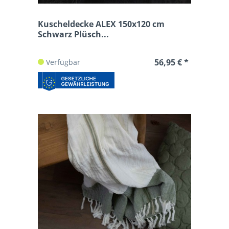
Kuscheldecke ALEX 150x120 cm
Schwarz Plüsch...
56,95 € *
Verfügbar