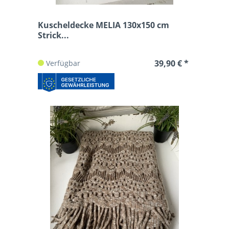
Kuscheldecke MELIA 130x150 cm
Strick...
39,90 € *
Verfügbar