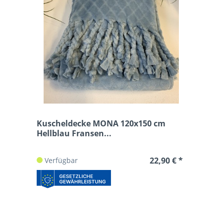
Kuscheldecke MONA 120x150 cm
Hellblau Fransen...
22,90 € *
Verfügbar