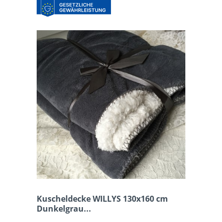
Kuscheldecke WILLYS 130x160 cm
Dunkelgrau...