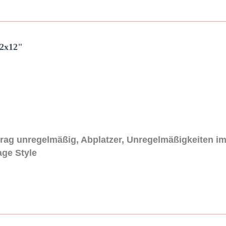
x2x12"
trag unregelmäßig, Abplatzer, Unregelmäßigkeiten im
age Style