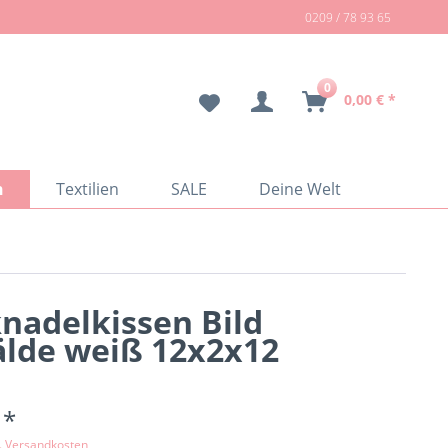
0209 / 78 93 65
0
0,00 € *
n
Textilien
SALE
Deine Welt
nadelkissen Bild
lde weiß 12x2x12
 *
l. Versandkosten