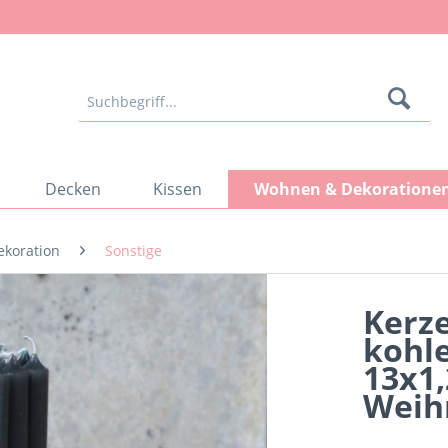
Decken
Kissen
Wohnen & Dekoratione
ekoration
Sonstige
Kerz
kohle
13x1
Weih