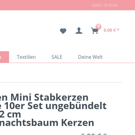
0209 / 78 93 65
0
0,00 € *
n
Textilien
SALE
Deine Welt
en Mini Stabkerzen
 10er Set ungebündelt
,2 cm
nachtsbaum Kerzen