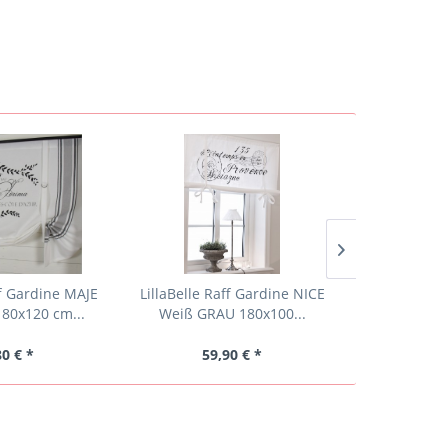
ff Gardine MAJE
LillaBelle Raff Gardine NICE
LillaBelle R
80x120 cm...
Weiß GRAU 180x100...
Weiß GRA
80 € *
59,90 € *
53