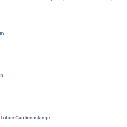
aun
un
nd ohne Gardinenstange