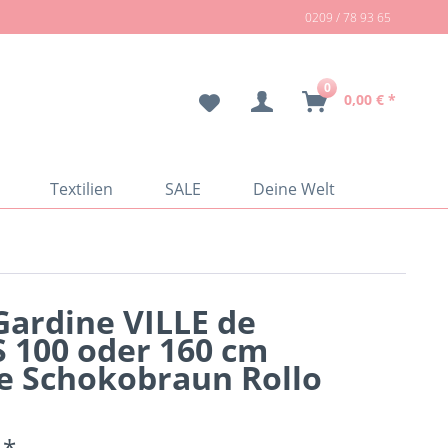
0209 / 78 93 65
0
0,00 € *
Textilien
SALE
Deine Welt
Gardine VILLE de
 100 oder 160 cm
e Schokobraun Rollo
 *