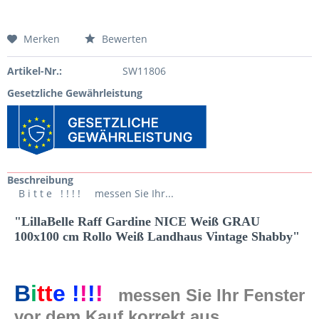
Merken
Bewerten
Artikel-Nr.:
SW11806
Gesetzliche Gewährleistung
Beschreibung
B i t t e ! ! ! ! messen Sie Ihr...
"LillaBelle Raff Gardine NICE Weiß GRAU
100x100 cm Rollo Weiß Landhaus Vintage Shabby"
B
i
t
t
e
!
!
!
!
messen Sie Ihr Fenster
vor dem Kauf korrekt aus,