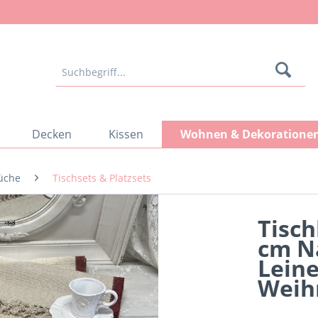
Decken
Kissen
Wohnen & Dekoratione
üche
Tischsets & Platzsets
Tisch
cm N
Lein
Weih