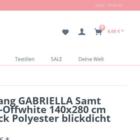
0209 / 78 93 65
0
0,00 € *
Textilien
SALE
Deine Welt
ang GABRIELLA Samt
-Offwhite 140x280 cm
ck Polyester blickdicht
€ *