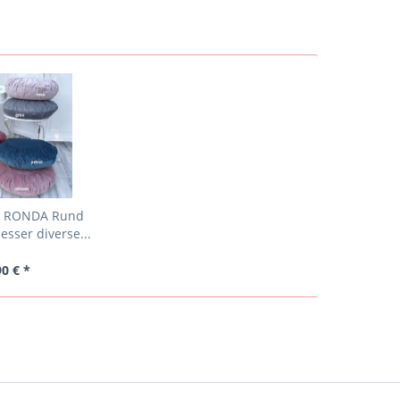
g RONDA Rund
sser diverse...
90 € *