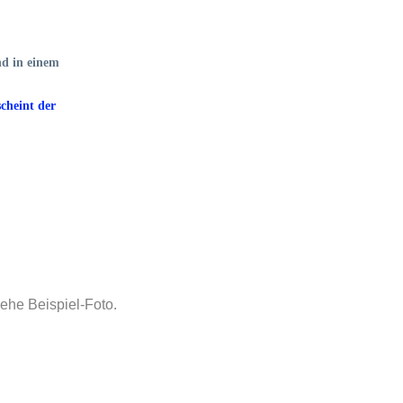
nd in einem
scheint der
ehe Beispiel-Foto.