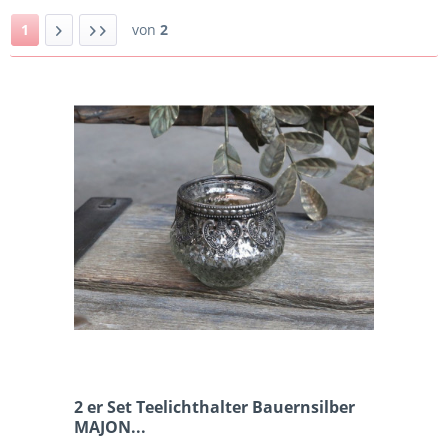
1
von
2
2 er Set Teelichthalter Bauernsilber
MAJON...